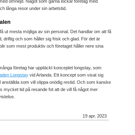
lm med omnejd. Något som gärna lockar företag med
 långa resor under sin arbetstid.
alen
få ut mesta möjliga av sin personal. Det handlar om att få
driftig och som håller sig frisk och glad. För det är
ir som mest produktiv och företaget håller nere sina
många företag har upptäckt konceptet longstay, som
aden Longstay
vid Arlanda. Ett koncept som visat sig
 anställda som vill slippa onödig restid. Och som kanske
s mycket tid på resande fot att de vill få något mer
istelse.
19 apr. 2023