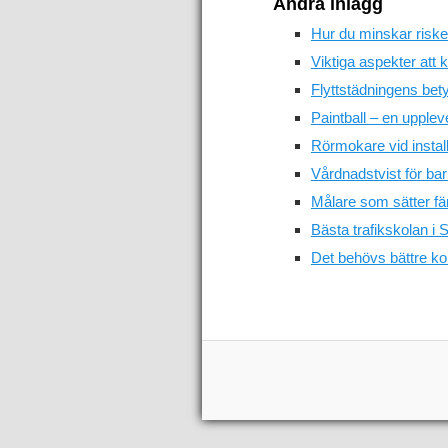
Andra inlägg
Hur du minskar risken
Viktiga aspekter att k
Flyttstädningens bety
Paintball – en upple
Rörmokare vid install
Vårdnadstvist för bar
Målare som sätter fär
Bästa trafikskolan i S
Det behövs bättre ko