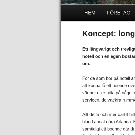
HEM
FÖRETAG
Koncept: long
Ett långvarigt och trevli
hotell och en egen bosta
om.
För de som bor på hotell är
att kunna få ett boende öve
vänner eller hitta på något
servicen, de vackra rummen 
Allt detta och mer därtill h
bland annat nära Arlanda. E
samtidigt ett boende där du 