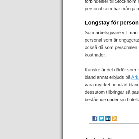
förbindelser till Stockho
personal som har många och
Longstay för person
Som arbetsgivare vill man 
personal som är engagerad, 
också då som personalen bl
kostnader.
Kanske är det därför som 
bland annat erbjuds på
Ark
vara mycket populärt bland
dessutom tillbringar så pas
bestående under sin hotellv