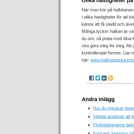
Olika hastigheter p
När man kör på halkbanan få
i olika hastigheter för at
känns att få sladd och äve
Många tycker halkan är väl
du oro, så prata med dina
ska göra steg för steg. Att 
kontrollerade former. Läs 
här:
www.halkbanastockho
Andra inlägg
Hur du minskar risken
Viktiga aspekter att k
Flyttstädningens bety
Koncept: longstay på