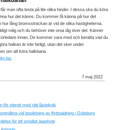
å halkbanan
r man ofta testa på lite olika hinder. I dessa ska du köra
t känna hur det känns. Du kommer få känna på hur det
n hur lång bromssträckan är vid de olika hastigheterna.
digt rolig och du behöver inte oroa dig över det. Känner
 körledare innan. De kommer vara med och berätta vad du
göra halkan är inte farligt, utan det sker under
mer om att köra halkbana
lm.biz
7 maj 2022
 för inbrott med rätt låsteknik
ontrollera vid besiktning av flyttstädning i Göteborg
delse för ett smidigt ägarbyte
 Arlanda