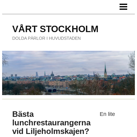
HEM
FÖRETAG
VÅRT STOCKHOLM
ÄTA UTE
DOLDA PÄRLOR I HUVUDSTADEN
NÖJE
Bästa
En lite
lunchrestaurangerna
vid Liljeholmskajen?